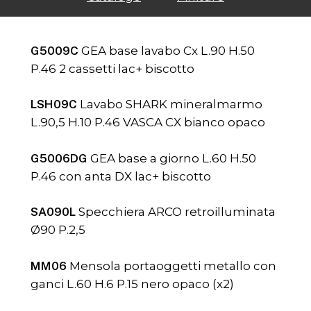
G5009C
GEA base lavabo Cx L.90 H.50
P.46 2 cassetti lac+ biscotto
LSH09C
Lavabo SHARK mineralmarmo
L.90,5 H.10 P.46 VASCA CX bianco opaco
G5006DG
GEA base a giorno L.60 H.50
P.46 con anta DX lac+ biscotto
SA090L
Specchiera ARCO retroilluminata
Ø90 P.2,5
MM06
Mensola portaoggetti metallo con
ganci L.60 H.6 P.15 nero opaco (x2)