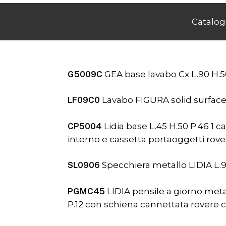
Catalog
G5009C
GEA base lavabo Cx L.90 H.50
LF09C0
Lavabo FIGURA solid surface 
CP5004
Lidia base L.45 H.50 P.46 1 c
interno e cassetta portaoggetti rove
SL0906
Specchiera metallo LIDIA L.9
PGMC45
LIDIA pensile a giorno meta
P.12 con schiena cannettata rovere 