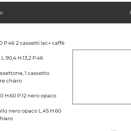
o
 P.46 2 cassetti lac+ caffè
L.90,4 H.13,2 P.46
assettone, 1 cassetto
re chiaro
0 H.60 P.12 nero opaco
llo nero opaco L.45 H.60
chiaro