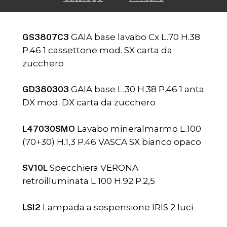
GS3807C3
GAIA base lavabo Cx L.70 H.38
P.46 1 cassettone mod. SX carta da
zucchero
GD380303
GAIA base L.30 H.38 P.46 1 anta
DX mod. DX carta da zucchero
L47030SMO
Lavabo mineralmarmo L.100
(70+30) H.1,3 P.46 VASCA SX bianco opaco
SV10L
Specchiera VERONA
retroilluminata L.100 H.92 P.2,5
LSI2
Lampada a sospensione IRIS 2 luci