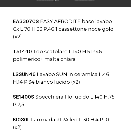
EA3307CS
EASY AFRODITE base lavabo
Cx L.70 H.33 P.46 1 cassettone noce gold
(x2)
T51440
Top scatolare L.140 H.5 P.46
polimerico+ malta chiara
LSSUN46
Lavabo SUN in ceramica L.46
H.14 P.34 bianco lucido (x2)
SE1400S
Specchiera filo lucido L.140 H.75
P.2,5
KI030L
Lampada KIRA led L.30 H.4 P.10
(x2)