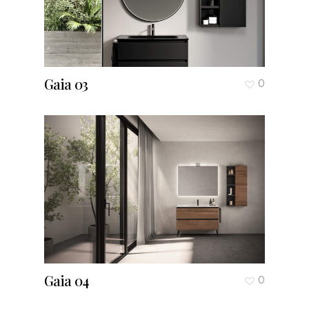
Gaia 03
0
Gaia 04
0