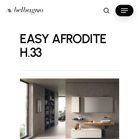
Skip
Menu
to
search
Close
main
Menu
content
EASY AFRODITE
H.33