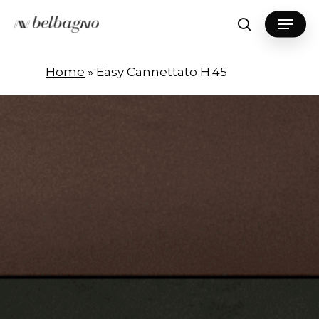
Skip
Menu
to
search
Close
main
Menu
content
Home
»
Easy Cannettato H.45