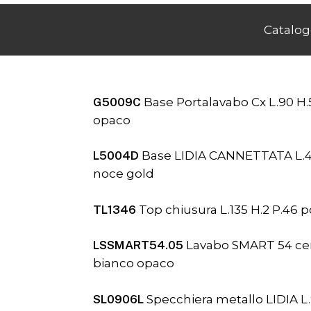
Catalog
G5009C
Base Portalavabo Cx L.90 H.5
opaco
L5004D
Base LIDIA CANNETTATA L.45
noce gold
TL1346
Top chiusura L.135 H.2 P.46 
LSSMART54.05
Lavabo SMART 54 cera
bianco opaco
SL0906L
Specchiera metallo LIDIA L