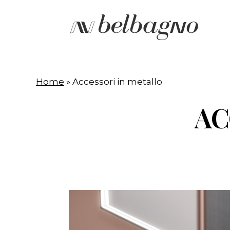
Skip
to
main
content
Home
»
Accessori in metallo
AC